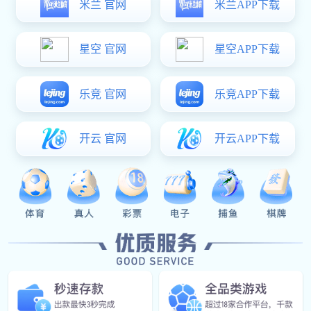
提供高赔率电竞竞猜平台助
力LOL赛事玩家畅享激情对
决
2026-04-11
1
分享
好的，我已经完全理解了你的要求。我将根据你的指引，写
一篇围绕“提供高赔率电竞竞猜平台助力LOL赛事玩家畅享激
情对决”的文章，包含摘要、四个详细阐述的小标题（每个小
标题10汉字左右）、每个方面三个以上自然段，以及结尾总
结。下面是完整文章示例：
---