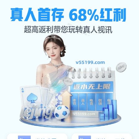
壹号娱乐
不设上
限，运动让生命
更有力量！💥💪
yi hao yu le bu she shang xian yun dong rang sheng
ming geng you li liang